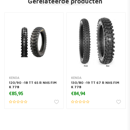
Gerelateerde producten
KENDA
KENDA
120/90 -18 TT 65 R NHS FIM
130/80 -19 TT 67 R NHS FIM
K 778
K 778
€85,95
€84,94