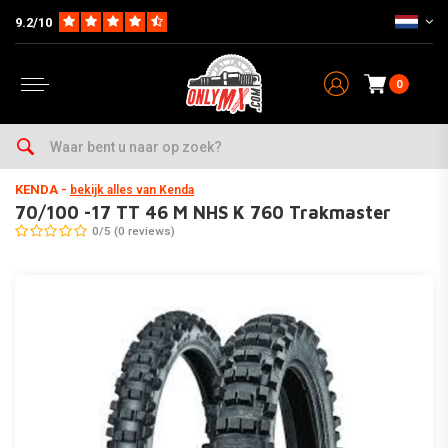
9.2/10
0
Home
Onderhoud & Werkplaats
Banden & Toebehoor
Cross / Enduro
KENDA
-
bekijk alles van Kenda
70/100 -17 TT 46 M NHS K 760 Trakmaster
0/5 (0 reviews)