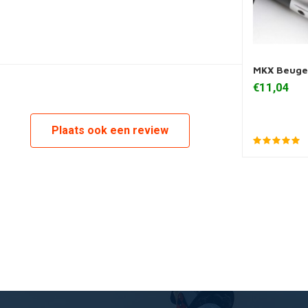
MKX Beugel
Toevoegen
€11,04
Plaats ook een review