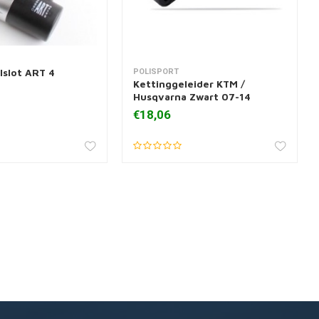
slot ART 4
POLISPORT
 aan winkelwagen
Toevoegen aan winkelwagen
Kettinggeleider KTM /
Husqvarna Zwart 07-14
€18,06