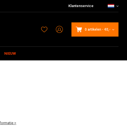
Klantenservice
0 artikelen
-
€0,-
NIEUW
formatie >