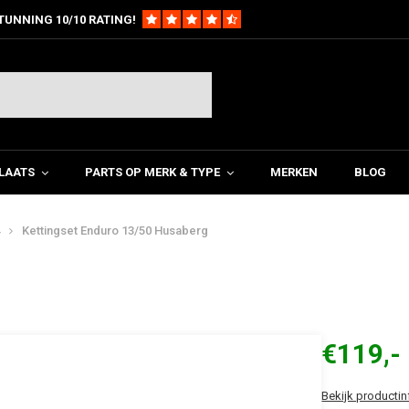
TUNNING 10/10 RATING!
LAATS
PARTS OP MERK & TYPE
MERKEN
BLOG
Kettingset Enduro 13/50 Husaberg
€119,-
Bekijk productin