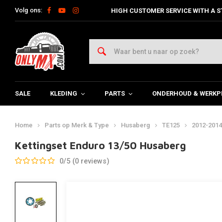
Volg ons:
HIGH CUSTOMER SERVICE WITH A S
SALE
KLEDING
PARTS
ONDERHOUD & WERKP
Home
Parts op Merk & Type
Husaberg
TE125
2012-2014
Kettingset Enduro 13/50 Husaberg
0/5 (0 reviews)