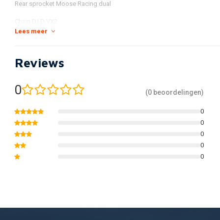
Rear sprocket Moose Racing dual
Chain D.I.D VX2
Lees meer
Reviews
0
(0 beoordelingen)
0
0
0
0
0