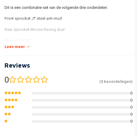
Dit is een combinatie-set van de volgende drie onderdelen:
Front sprocket JT steel anti-mud
Rear sprocket Moose Racing dual
Chain D.I.D VX2
Lees meer
Reviews
0
(0 beoordelingen)
0
0
0
0
0