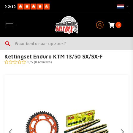
9.2/10
0
Home
Onderhoud & Werkplaats
Ketting & Toebehoren
Kettingsets
Kettingset Enduro KTM 13/50 SX/SX-F
0/5 (0 reviews)