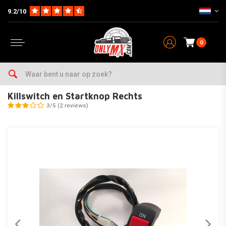
9.2/10
0
Home
Parts
Electra
Schakelaar
Killswitch en Startknop Rechts
Killswitch en Startknop Rechts
3/5 (2 reviews)