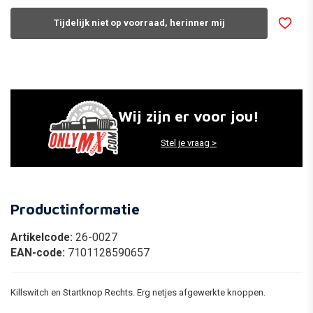
Tijdelijk niet op voorraad, herinner mij
Wij zijn er voor jou!
Stel je vraag >
Productinformatie
Artikelcode:
26-0027
EAN-code:
7101128590657
Killswitch en Startknop Rechts. Erg netjes afgewerkte knoppen.