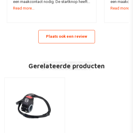
een maakcontact nodig. De startknop heeft
een maakcont
Read more...
Read more...
een aretering wat een beetje ongebruikelijk is
een aretering
volgens mij.
volgens mij.
Plaats ook een review
Gerelateerde producten