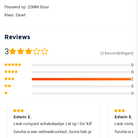
Passend op: 22MM Stuur
Kleur: Zwart
Reviews
3
(2 beoordelingen)
0
0
2
0
0
Edwin E.
Edwin E.
Leuk compact schakelaartje. Let op ! De ‘kill’
Leuk compact 
functie is een verbreekcontact. Soms heb je
functie is e