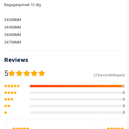
Bagagespinset 12 dlg
3X300MM
3X450MM
3X600MM
3X750MM
Reviews
5
(2 beoordelingen)
2
0
0
0
0