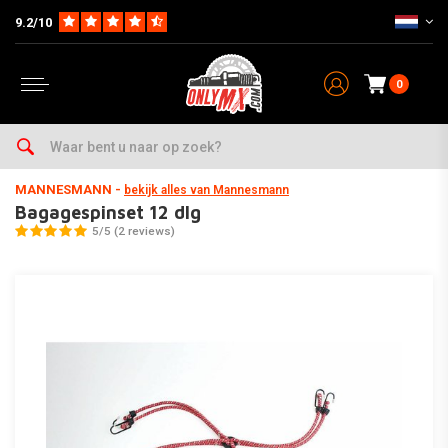
9.2/10
0
Home
Onderhoud & Werkplaats
Gereedschap
Overige Tools
Bagagespinset 12 dlg
MANNESMANN
-
bekijk alles van Mannesmann
Bagagespinset 12 dlg
5/5 (2 reviews)