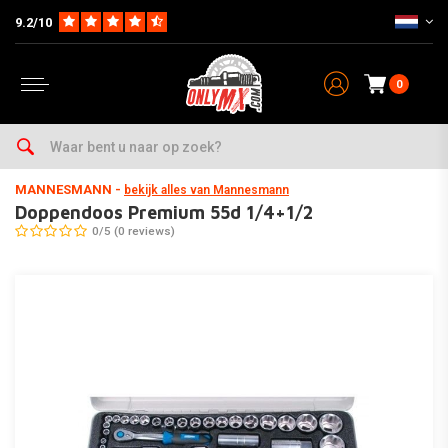
9.2/10
0
Home
Onderhoud & Werkplaats
Gereedschap
Doppensets & Ratels
MANNESMANN
-
bekijk alles van Mannesmann
Doppendoos Premium 55d 1/4+1/2
0/5 (0 reviews)