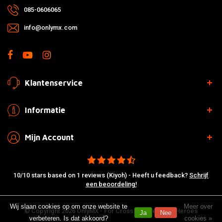
085-0606065
info@onlymx.com
Klantenservice
Informatie
Mijn Account
10/10 stars based on 1 reviews (Kiyoh) - Heeft u feedback?
Schrijf
een beoordeling!
Wij slaan cookies op om onze website te
Meer over
© Copyright 2026 OnlyMX - For Cross & Supermoto Heroes
Ja
Nee
verbeteren. Is dat akkoord?
cookies »