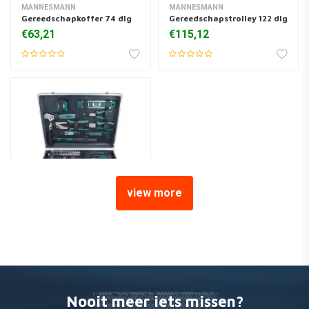
MANNESMANN
MANNESMANN
Gereedschapkoffer 74 dlg
Gereedschapstrolley 122 dlg
€63,21
€115,12
view more
MANNESMANN
Gereedschapkoffer 75 dlg
€113,51
Nooit meer iets missen?