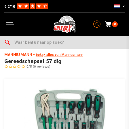
9.2/10
0
Home
Onderhoud & Werkplaats
Gereedschap
Boren (sets)
Gereedschapset 57 dlg
MANNESMANN
-
bekijk alles van Mannesmann
Gereedschapset 57 dlg
0/5 (0 reviews)