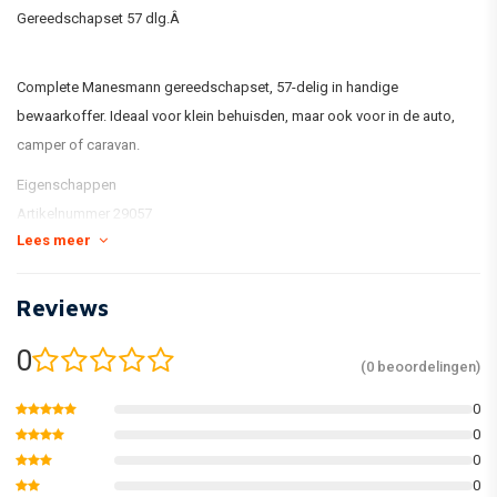
Gereedschapset 57 dlg.Â
Complete Manesmann gereedschapset, 57-delig in handige
bewaarkoffer. Ideaal voor klein behuisden, maar ook voor in de auto,
camper of caravan.
Eigenschappen
Artikelnummer 29057
Lees meer
Gewicht 3,04 kg
Materiaalchroom vanadium staal
Verpakking Kunststof cassette/koffer
Reviews
Aantal delen 57
0
Garantie 10 jaar
(0 beoordelingen)
EAN 4003315710257
0
Productlijn GREEN LINE
0
0
0