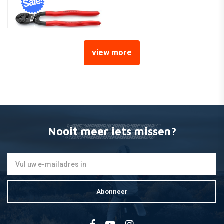
view more
KNIPEX
CoBolt XL Compacte
boutensnijtang
€64,95
€70,95
Nooit meer iets missen?
Abonneer