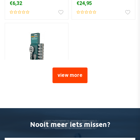
€6,32
€24,95
view more
MANNESMANN
Dopsleutelset 12 dlg 1/2"
€23,86
Nooit meer iets missen?