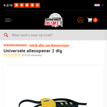
9.2/10
0
Home
Onderhoud & Werkplaats
Gereedschap
Overige Tools
Universele allesopener 2 dlg
MANNESMANN
-
bekijk alles van Mannesmann
Universele allesopener 2 dlg
0/5 (0 reviews)