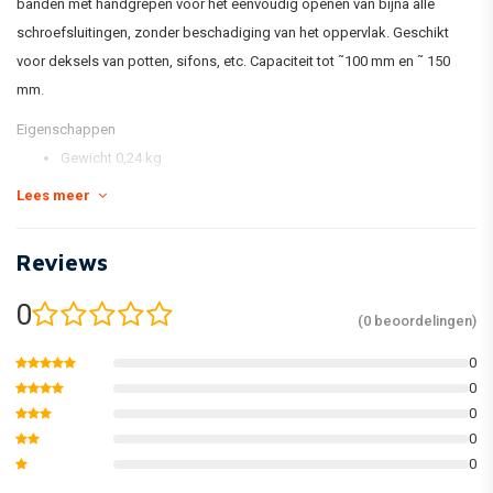
banden met handgrepen voor het eenvoudig openen van bijna alle
schroefsluitingen, zonder beschadiging van het oppervlak. Geschikt
voor deksels van potten, sifons, etc. Capaciteit tot ˜100 mm en ˜ 150
mm.
Eigenschappen
Gewicht 0,24 kg
Afmetingen 345*230*40 L(engte)x D(iepte)x H(oogte) in mm
Lees meer
Aantal delen 2
Maat / specificatie O/ 100 mm en O/ 150 mm
Reviews
WE Blister, dubbel met Euroloch
EAN 4003315712657
0
(0 beoordelingen)
Productlijn ACTIE LINE
0
0
0
0
0