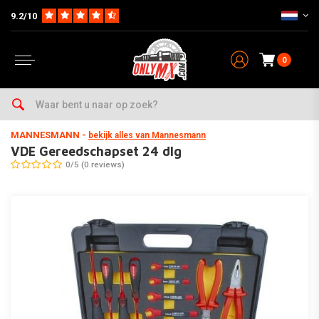
9.2/10
0
Home
Onderhoud & Werkplaats
Gereedschap
Sets
VDE Gereedschapset 24 dlg
MANNESMANN
-
bekijk alles van Mannesmann
VDE Gereedschapset 24 dlg
0/5 (0 reviews)