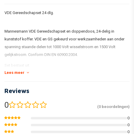
VDE Gereedschapset 24 dlg.
Mannesmann VDE Gereedschapset en doppendoos, 24-delig in
kunststof koffer. VDE en GS gekeurd voor werkzaamheden aan onder
spanning staande delen tot 1000 Volt wisselstroom en 1500 Volt
gelijkstroom. Conform DIN EN 60900:2004.
Set bestaat uit
Lees meer
Geisoleerde 1/2" Ratel met doppen (10 - 24 mm)
Verlenging
Reviews
T-greep
Steeksleutels
0
(0 beoordelingen)
Schroevendraaiers
Combinatietang
0
Zijsnijder en kabelmes in handige bewaarkoffer
0
Eigenschappen
0