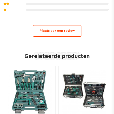
0
Artikelnummer 11212
0
Gewicht 5,44 kg
Materiaal (verpakking) Kunststof cassette/koffer
Afmetingen 450*330*105 L(engte)x D(iepte)x H(oogte) in mm
Plaats ook een review
Aantal delen 24
Maat / specificatie1/2 Inch
Garantie10 jaar
Keurmerken VDE GS
Gerelateerde producten
EAN 4003315714651
Productlijn GREEN LINE