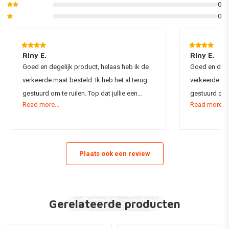
0
0
Riny E.
Riny E.
Goed en degelijk product, helaas heb ik de
Goed en dege
verkeerde maat besteld. Ik heb het al terug
verkeerde maa
gestuurd om te ruilen. Top dat jullie een
gestuurd om t
Read more...
Read more...
cadeautje bij de aankoop geven!
cadeautje bi
Plaats ook een review
Gerelateerde producten