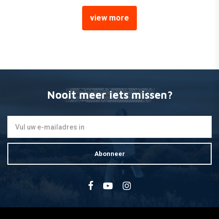
view more
BRIDGESTONE
Moto X-Ply Battlax BT-39
Front 100/80-17 TL M/C 52
€114,95
Nooit meer iets missen?
Abonneer