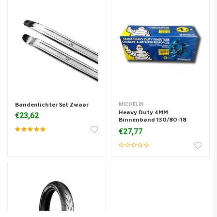
Bandenlichter Set Zwaar
MICHELIN
Heavy Duty 4MM
€23,62
Binnenband 130/80-18
120/90-18 100/100-18
€27,77
110/100-18