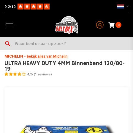
9.2/10
0
Home
Onderhoud & Werkplaats
Banden & Toebehoor
Binnenbanden
MICHELIN
-
bekijk alles van Michelin
ULTRA HEAVY DUTY 4MM Binnenband 120/80-
19
4/5 (1 reviews)