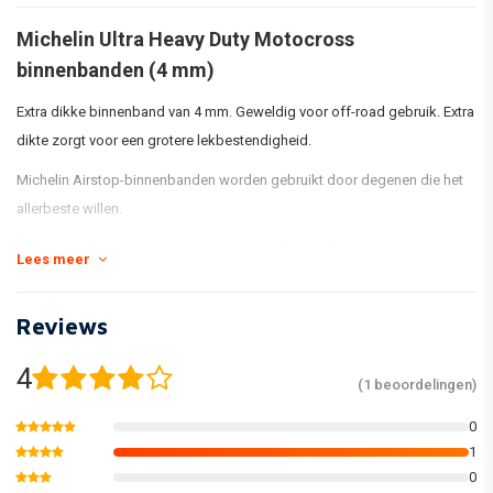
Michelin Ultra Heavy Duty Motocross
binnenbanden (4 mm)
Extra dikke binnenband van 4 mm. Geweldig voor off-road gebruik. Extra
dikte zorgt voor een grotere lekbestendigheid.
Michelin Airstop-binnenbanden worden gebruikt door degenen die het
allerbeste willen.
Heeft een overlappingsverbinding die sterker is dan de
Lees meer
stootverbinding die in de meeste anderen wordt gebruikt.
Splice wordt altijd tegenover de ventiel geplaatst, wat helpt om
Reviews
een ​​meer gebalanceerde binnenband te zijn
4
(1 beoordelingen)
0
1
0