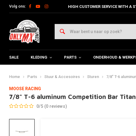
Volg ons:
HIGH CUSTOMER SERVICE WITH A S
SALE
KLEDING
PARTS
ONDERHOUD & WERKP
Home
Parts
Stuur & Accesoires
Sturen
7/8" T-6 aluminu
MOOSE RACING
7/8" T-6 aluminum Competition Bar Tita
0/5 (0 reviews)