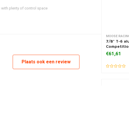
with plenty of control space
MOOSE RACIN
Toevoegen
7/8" T-6 a
Competitio
€61,61
Plaats ook een review