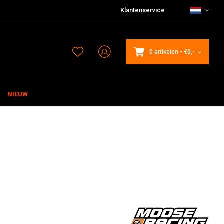
Klantenservice
0 artikelen
-
€0,-
NIEUW