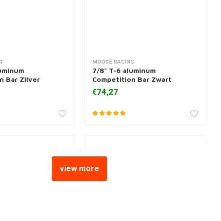
G
MOOSE RACING
 aan winkelwagen
Toevoegen aan winkelwagen
luminum
7/8" T-6 aluminum
n Bar Zilver
Competition Bar Zwart
€74,27
view more