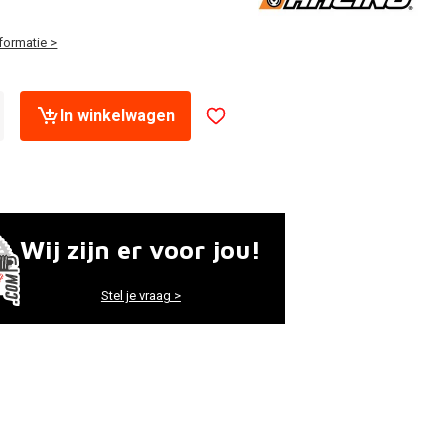
formatie >
In winkelwagen
Wij zijn er voor jou!
Stel je vraag >