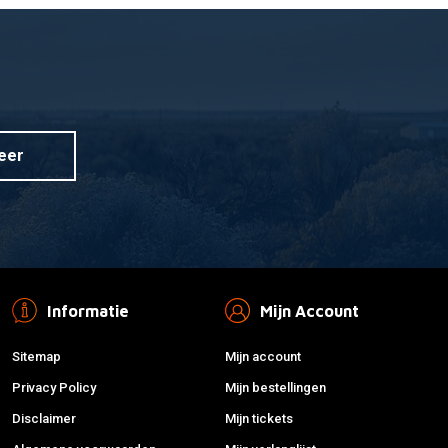
G
MOOSE RACING
 aan winkelwagen
Toevoegen aan winkelwagen
luminum Flex Fatbar
7/8" T-6 Aluminum Flex Fatbar
 Titanium
Bar 28.6MM Zwart
€108,22
eer
Informatie
Mijn Account
Sitemap
Mijn account
Privacy Policy
Mijn bestellingen
Disclaimer
Mijn tickets