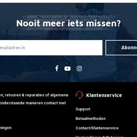
Nooit meer iets missen?
MOOSE RACIN
Toevoegen
7/8" T-6 A
Bar 28.6MM
€108,77
Abonn
Klantenservice
jden, retouren & reparaties of algemene
de onderstaande manieren contact met
Support
Betaalmethoden
ningen
Contact/Klantenservice