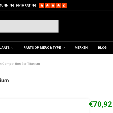
TUNNING 10/10 RATING!
LAATS
PARTS OP MERK & TYPE
MERKEN
BLOG
m Competition Bar Titanium
nium
€70,92