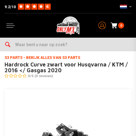
9.2/10
0
Home
Parts
Voetsteun & Pedaal
Voetsteunen
Hardrock Curve zwart voor Husqvarna / KTM / 2016
S3 PARTS
-
BEKIJK ALLES VAN S3 PARTS
Hardrock Curve zwart voor Husqvarna / KTM /
2016 </ Gasgas 2020
0/5 (0 reviews)