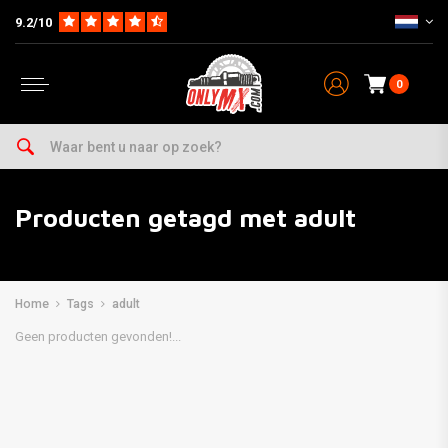
9.2/10
0
Producten getagd met adult
Home
Tags
adult
Geen producten gevonden!...