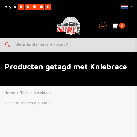
9.2/10
0
Producten getagd met Kniebrace
Home
Tags
Kniebrace
Geen producten gevonden!...