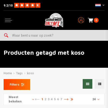
9.2/10
0
Producten getagd met koso
Home
Tags
koso
Filters
Meest
1
2
3
4
5
6
7
24
bekeken