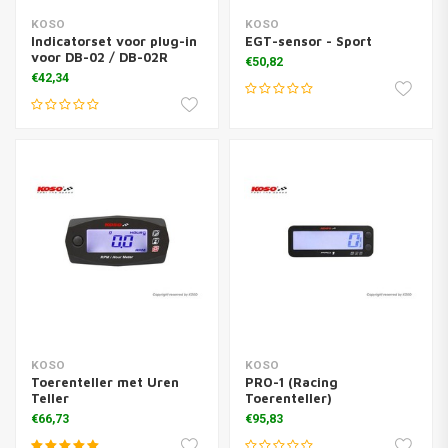
KOSO
KOSO
Indicatorset voor plug-in
EGT-sensor - Sport
voor DB-02 / DB-02R
€50,82
€42,34
KOSO
KOSO
Toerenteller met Uren
PRO-1 (Racing
Teller
Toerenteller)
€66,73
€95,83