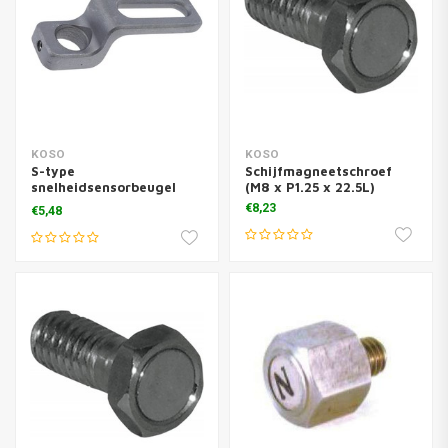
KOSO
KOSO
S-type
Schijfmagneetschroef
snelheidsensorbeugel
(M8 x P1.25 x 22.5L)
(M8)
€8,23
€5,48