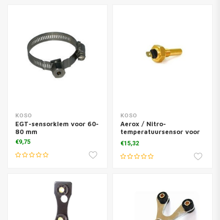
KOSO
KOSO
EGT-sensorklem voor 60-
Aerox / Nitro-
80 mm
temperatuursensor voor
GP-stijlmeter
€9,75
€15,32