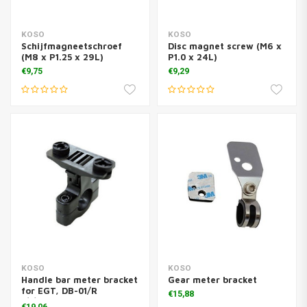
KOSO
KOSO
Schijfmagneetschroef
Disc magnet screw (M6 x
(M8 x P1.25 x 29L)
P1.0 x 24L)
€9,75
€9,29
KOSO
KOSO
Handle bar meter bracket
Gear meter bracket
for EGT, DB-01/R
€15,88
1/8\BE003K02