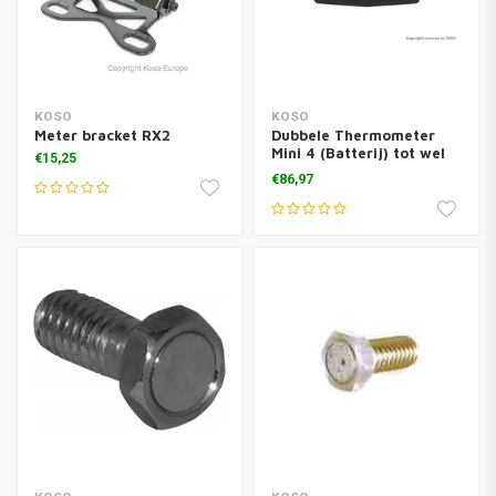
KOSO
KOSO
Meter bracket RX2
Dubbele Thermometer
Mini 4 (Batterij) tot wel
€15,25
250¬∞C
€86,97