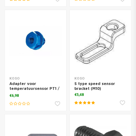
KOSO
KOSO
Adapter voor
S type speed sensor
temperatuursensor PT1 /
bracket (M10)
8x28 (M12x1,5x15mm)
€5,48
€6,98