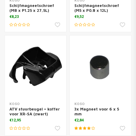
KOSO
KOSO
Schijfmagneetschroef
Schijfmagneetschroef
(M8 x P1.25 x 27,5L)
(M5 x P0.8 x 12L)
€8,23
€9,52
KOSO
KOSO
ATV stuurbeugel + koffer
3x Magneet voor 6 x 5
voor XR-SA (zwart)
mm
€12,95
€2,84