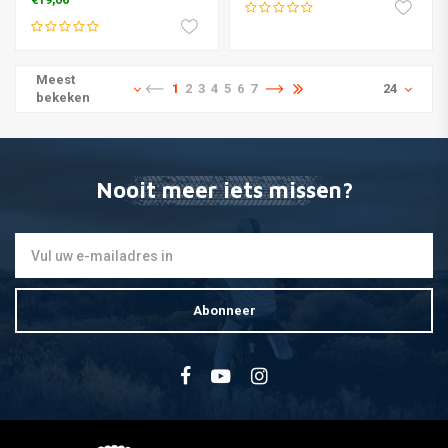
€19,06
Meest
1
2
3
4
5
6
7
24
bekeken
Nooit meer iets missen?
Abonneer