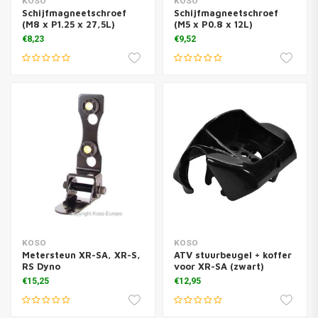
KOSO
KOSO
Schijfmagneetschroef
Schijfmagneetschroef
(M8 x P1.25 x 27,5L)
(M5 x P0.8 x 12L)
€8,23
€9,52
KOSO
KOSO
Metersteun XR-SA, XR-S,
ATV stuurbeugel + koffer
RS Dyno
voor XR-SA (zwart)
€15,25
€12,95