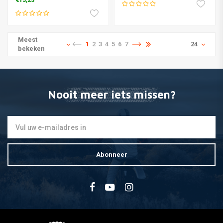
€13,23
Meest
1
2
3
4
5
6
7
24
bekeken
Nooit meer iets missen?
Abonneer