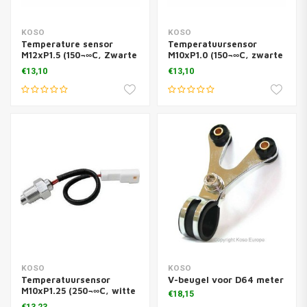
KOSO
KOSO
Temperature sensor
Temperatuursensor
M12xP1.5 (150¬∞C, Zwarte
M10xP1.0 (150¬∞C, zwarte
connector)
connector)
€13,10
€13,10
KOSO
KOSO
Temperatuursensor
V-beugel voor D64 meter
M10xP1.25 (250¬∞C, witte
€18,15
connector)