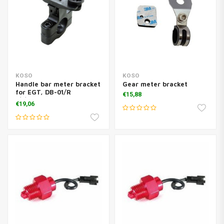
KOSO
KOSO
Handle bar meter bracket
Gear meter bracket
for EGT, DB-01/R
€15,88
1/8\BE003K02
€19,06