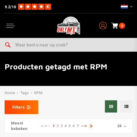
9.2/10
0
Producten getagd met RPM
Home
Tags
RPM
Filters
Meest
1
2
3
4
5
6
7
24
bekeken