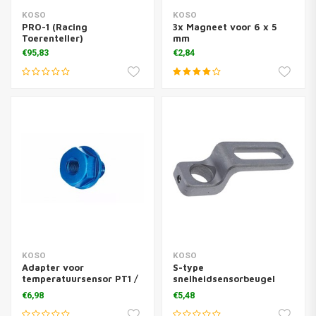
KOSO
KOSO
PRO-1 (Racing
3x Magneet voor 6 x 5
Toerenteller)
mm
€95,83
€2,84
KOSO
KOSO
Adapter voor
S-type
temperatuursensor PT1 /
snelheidsensorbeugel
8x28 (M12x1,5x15mm)
(M8)
€6,98
€5,48