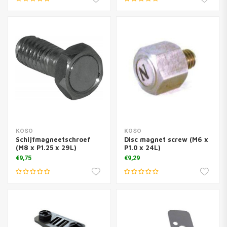
KOSO
KOSO
Schijfmagneetschroef
Disc magnet screw (M6 x
(M8 x P1.25 x 29L)
P1.0 x 24L)
€9,75
€9,29