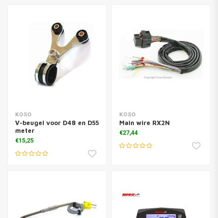
KOSO
KOSO
V-beugel voor D48 en D55
Main wire RX2N
meter
€27,44
€15,25