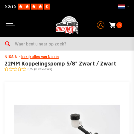
9.2/10
0
Home
Onderhoud & Werkplaats
Rem & Koppeling
Koppeling
Koppelingspompen
NISSIN
-
bekijk alles van Nissin
22MM Koppelingspomp 5/8" Zwart / Zwart
0/5 (0 reviews)