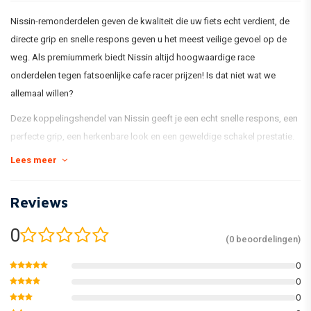
Nissin-remonderdelen geven de kwaliteit die uw fiets echt verdient, de
directe grip en snelle respons geven u het meest veilige gevoel op de
weg. Als premiummerk biedt Nissin altijd hoogwaardige race
onderdelen tegen fatsoenlijke cafe racer prijzen! Is dat niet wat we
allemaal willen?
Deze koppelingshendel van Nissin geeft je een echt snelle respons, een
perfecte grip, een herkenbare look en een geweldige schakel prestatie.
Met zijn 5/8" systeem wordt de vloeistof snel door het hele systeem
Lees meer
gespoeld, waardoor hij snel reageert.
De gemakkelijk instelbare hendel geeft elke rijder zijn eigen persoonlijke
Reviews
perfecte rijhouding.
0
(0 beoordelingen)
- 5/8" koppeling systeem
- Verstelbare hendel naar 5 verschillende posities
0
0
- Gebruik Banjo-maat M10 x P1.25
0