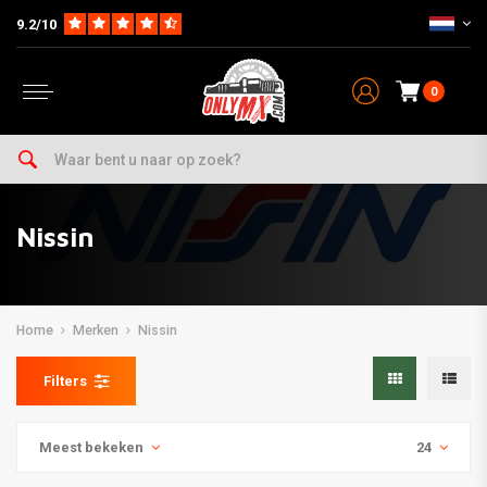
9.2/10
0
Nissin
Home
Merken
Nissin
Filters
Meest bekeken
24