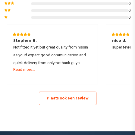
0
- Verstelbare hendel naar 5 verschillende posities
0
0
- Gebruik Banjo-maat M10 x P1.25åÊ
Stephen B.
nico d.
Not fitted it yet but great quality from nissin
super tevrede
as youd expect good communication and
quick delivery from onlymx thank guys
Read more...
Plaats ook een review