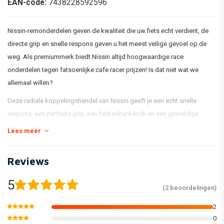
EAN-code:
7438228592596
Nissin-remonderdelen geven de kwaliteit die uw fiets echt verdient, de
directe grip en snelle respons geven u het meest veilige gevoel op de
weg. Als premiummerk biedt Nissin altijd hoogwaardige race
onderdelen tegen fatsoenlijke cafe racer prijzen! Is dat niet wat we
allemaal willen?
Deze radiale koppelingshendel van Nissin geeft je een echt snelle
respons, een perfecte grip, een herkenbare look en een geweldige
schakel prestatie. Met zijn 19 mm radiale systeem wordt de vloeistof
Lees meer
veel sneller door het hele systeem gespoeld, waardoor hij sneller
reageert.
Reviews
De gemakkelijk instelbare hendel geeft elke rijder zijn eigen persoonlijke
5
perfecte rijhouding.
(2 beoordelingen)
2
0
- 19 mm radiaal koppeling systeem