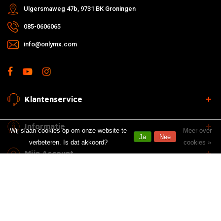
Ulgersmaweg 47b, 9731 BK Groningen
085-0606065
info@onlymx.com
Klantenservice
Informatie
Wij slaan cookies op om onze website te
Meer over
Ja
Nee
verbeteren. Is dat akkoord?
cookies »
Mijn Account
10/10 stars based on 1 reviews (Kiyoh) - Heeft u feedback?
Schrijf
een beoordeling!