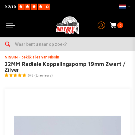
9.2/10
0
Home
Onderhoud & Werkplaats
Rem & Koppeling
Koppeling
Koppelingspompen
NISSIN
-
bekijk alles van Nissin
22MM Radiale Koppelingspomp 19mm Zwart /
Zilver
5/5 (2 reviews)