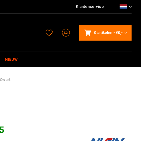
Klantenservice
0 artikelen
-
€0,-
NIEUW
Zwart
5