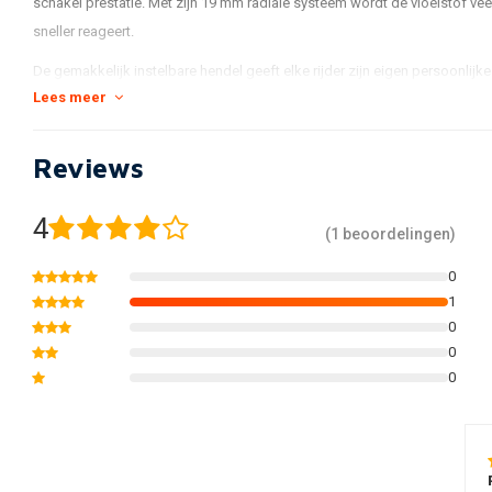
schakel prestatie. Met zijn 19 mm radiale systeem wordt de vloeistof vee
sneller reageert.
De gemakkelijk instelbare hendel geeft elke rijder zijn eigen persoonlijke
Lees meer
- 19 mm radiaal koppeling systeem
- Verstelbare hendel naar 5 verschillende posities
Reviews
- Gebruik Banjo-maat M10 x P1.25
4
(1 beoordelingen)
0
1
0
0
0