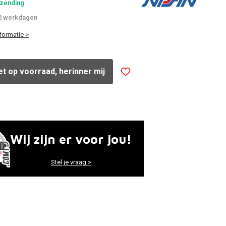
rzending
-2 werkdagen
formatie >
iet op voorraad, herinner mij
Wij zijn er voor jou!
Stel je vraag >