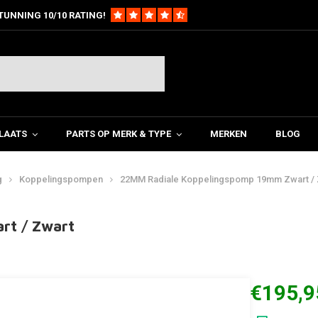
TUNNING 10/10 RATING!
LAATS
PARTS OP MERK & TYPE
MERKEN
BLOG
g
Koppelingspompen
22MM Radiale Koppelingspomp 19mm Zwart / 
rt / Zwart
€195,9