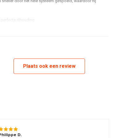
l sneller door het hele systeem gespoeld, waardoor hij
 perfecte rijhouding.
Plaats ook een review
Philippe D.