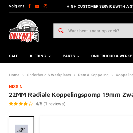
Volg ons:
HIGH CUSTOMER SERVICE WITH A S
SALE
KLEDING
PARTS
ONDERHOUD & WERKP
Home
Onderhoud & Werkplaats
Rem & Koppeling
Koppelin
NISSIN
22MM Radiale Koppelingspomp 19mm Zwa
4/5 (1 reviews)