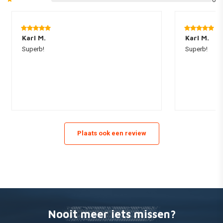
Wanneer je deze kennis zelf niet in huis hebt raden wij het aan een
professional te vragen.
-14mm zuiger diameter
Karl M.
Karl M.
Superb!
Superb!
- Remlicht schakelaar
Plaats ook een review
Nooit meer iets missen?