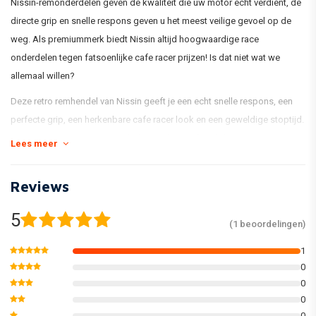
Nissin-remonderdelen geven de kwaliteit die uw motor echt verdient, de
directe grip en snelle respons geven u het meest veilige gevoel op de
weg. Als premiummerk biedt Nissin altijd hoogwaardige race
onderdelen tegen fatsoenlijke cafe racer prijzen! Is dat niet wat we
allemaal willen?
Deze retro remhendel van Nissin geeft je een echt snelle respons, een
perfecte grip, een herkenbare cafe racer look en een geweldige stoptijd.
Met zijn 14mm systeem wordt de remvloeistof snel door het systeem
Lees meer
gepompt. Hiermee upgrade jij jouw cafe racer dus naar top kwaliteit
remmerij maar dan in deze heerlijke retro stijl
Reviews
5
(1 beoordelingen)
- 14mm retro remsysteem
- Gebruik Banjo-maat M10 x P1.25
1
0
- Wordt geleverd met een minimale gebruiksaanwijzing, wees van te
0
voren goed op de hoogte hoe je dit moet installeren,
0
0