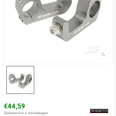
€44,59
⏳Geleverd in 2-4 werkdagen