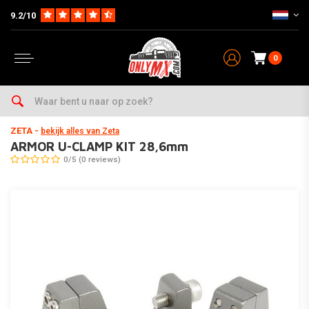
9.2/10
0
Home
Parts
Stuur & Accesoires
Handkappen
ARMOR U-CLAMP KIT 28,6mm
ZETA
-
bekijk alles van Zeta
ARMOR U-CLAMP KIT 28,6mm
0/5 (0 reviews)