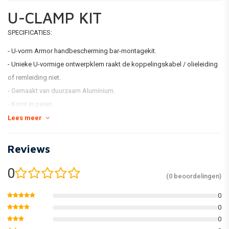
U-CLAMP KIT
SPECIFICATIES:
- U-vorm Armor handbescherming bar-montagekit.
- Unieke U-vormige ontwerpklem raakt de koppelingskabel / olieleiding
of remleiding niet.
- Gemaakt van duurzaam Aluminium.
- Komt in paren.
Lees meer
Reviews
0
(0 beoordelingen)
0
0
0