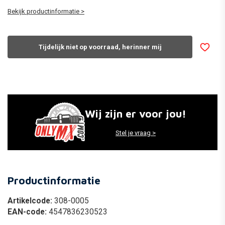
Bekijk productinformatie >
Tijdelijk niet op voorraad, herinner mij
Wij zijn er voor jou!
Stel je vraag >
Productinformatie
Artikelcode:
308-0005
EAN-code:
4547836230523