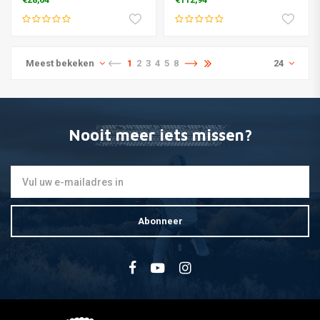
€28,64
€112,94
Meest bekeken
1
2
3
4
5
8
24
Nooit meer iets missen?
Abonneer