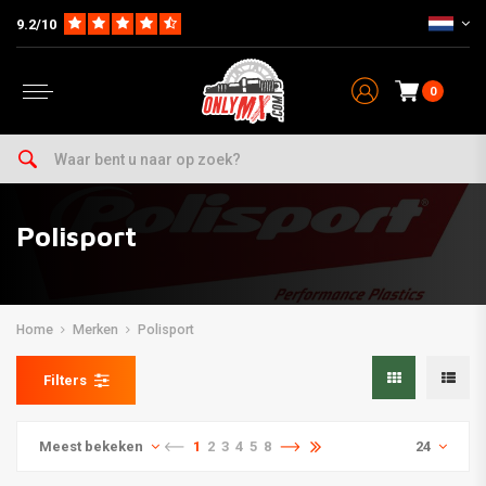
9.2/10
0
Polisport
Home
Merken
Polisport
Filters
Meest bekeken
1
2
3
4
5
8
24