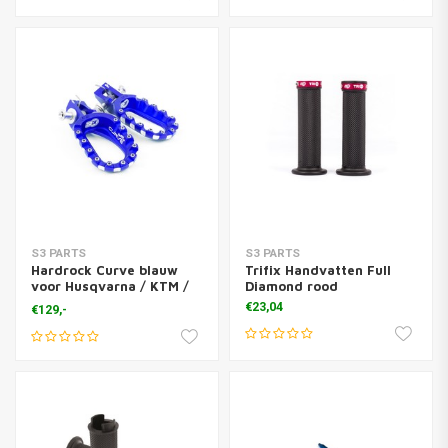
S3 PARTS
S3 PARTS
Hardrock Curve blauw
Trifix Handvatten Full
voor Husqvarna / KTM /
Diamond rood
GasGas
€23,04
€129,-