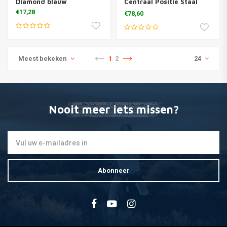
Diamond blauw
Centraal Positie Staal
Zwart
€17,28
€78,60
Meest bekeken
1
2
24
Nooit meer iets missen?
Abonneer