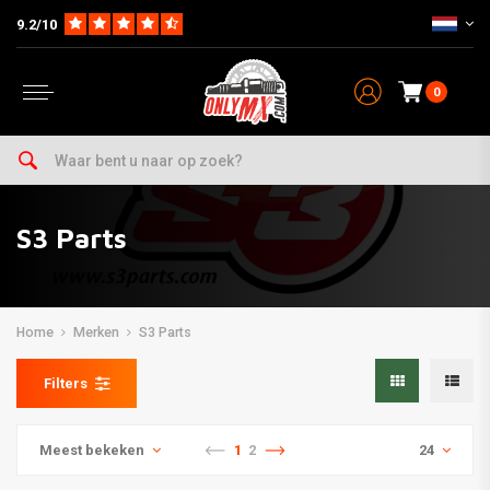
9.2/10
0
S3 Parts
Home
Merken
S3 Parts
Filters
Meest bekeken
1
2
24