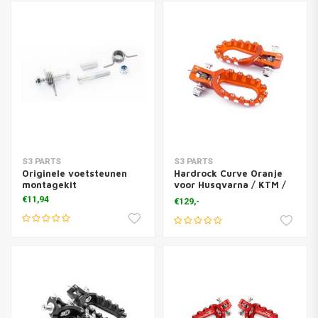
S3 PARTS
S3 PARTS
Originele voetsteunen
Hardrock Curve Oranje
montagekit
voor Husqvarna / KTM /
GasGas
€11,94
€129,-