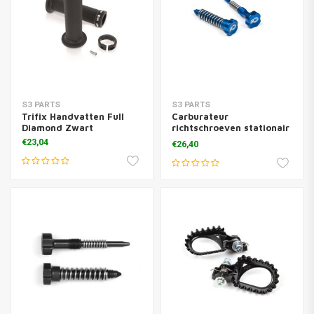
S3 PARTS
S3 PARTS
Trifix Handvatten Full
Carburateur
Diamond Zwart
richtschroeven stationair
+ lucht + veren blauw
€23,04
€26,40