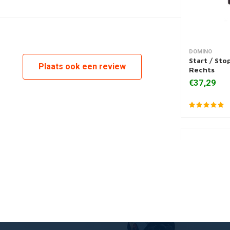
DOMINO
Toevoegen
Start / Sto
Plaats ook een review
Rechts
€37,29