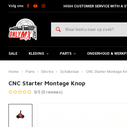
Volg ons:
HIGH CUSTOMER SERVICE WITH A S
SALE
KLEDING
PARTS
ONDERHOUD & WERKP
Home
Parts
Electra
Schakelaar
CNC Starter Montage K
CNC Starter Montage Knop
0/5 (0 reviews)