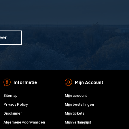
elaar
22MM Aluminium
 aan winkelwagen
Meer informatie
Multifunctionele Schakelaar
€18,95
eer
Informatie
Mijn Account
Sitemap
Mijn account
Privacy Policy
Mijn bestellingen
Disclaimer
Mijn tickets
Algemene voorwaarden
Mijn verlanglijst