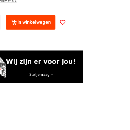
formatie >
In winkelwagen
Wij zijn er voor jou!
Stel je vraag >