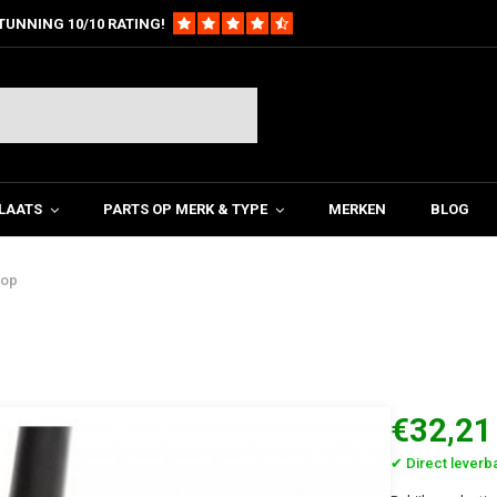
TUNNING 10/10 RATING!
LAATS
PARTS OP MERK & TYPE
MERKEN
BLOG
nop
€32,21
✔ Direct leverb