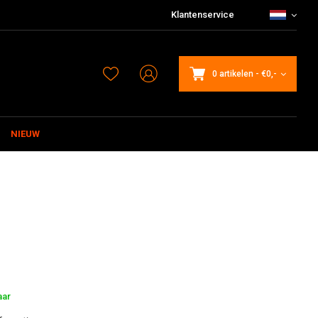
Klantenservice
0 artikelen
-
€0,-
NIEUW
aar