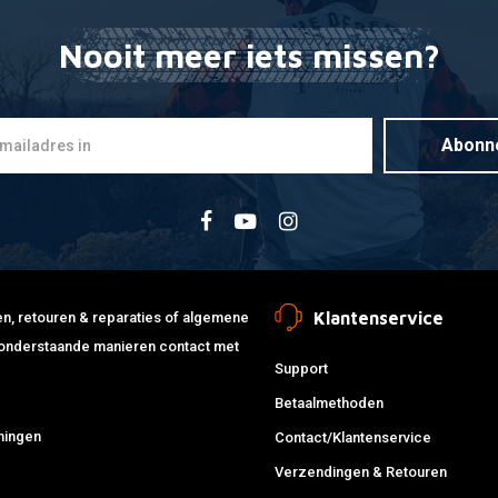
Nooit meer iets missen?
Licht Schak
Toevoegen
€18,95
Abonn
Klantenservice
jden, retouren & reparaties of algemene
de onderstaande manieren contact met
Support
Betaalmethoden
ningen
Contact/Klantenservice
Verzendingen & Retouren