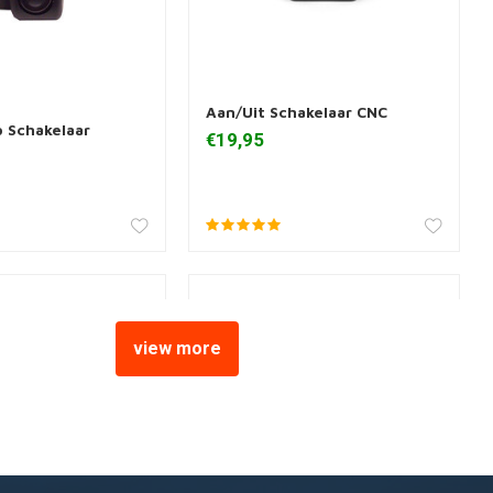
Aan/Uit Schakelaar CNC
 aan winkelwagen
Meer informatie
p Schakelaar
€19,95
view more