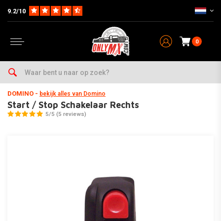
9.2/10
0
Home
Parts
Electra
Schakelaar
Start / Stop Schakelaar Rechts
DOMINO
-
bekijk alles van Domino
Start / Stop Schakelaar Rechts
5/5 (5 reviews)