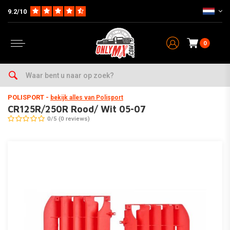
9.2/10
0
Home
Parts op Merk & Type
Honda
CR125R
2004-2007
CR125R/250R Rood/ Wit 05-07
POLISPORT
-
bekijk alles van Polisport
CR125R/250R Rood/ Wit 05-07
0/5 (0 reviews)