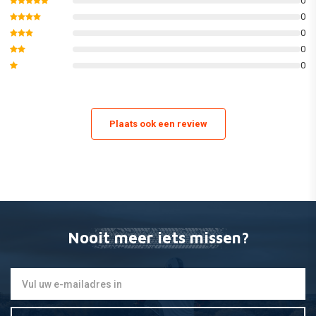
0
0
0
0
0
Plaats ook een review
Nooit meer iets missen?