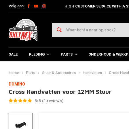
Volg ons:
HIGH CUSTOMER SERVICE WITH A S
SALE
KLEDING
PARTS
ONDERHOUD & WERKP
Home
Parts
Stuur & Accesoires
Handvatten
Cross Hand
DOMINO
Cross Handvatten voor 22MM Stuur
5/5 (1 reviews)