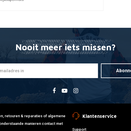
DOMINO
Toevoegen
22MM Snelg
gaskabels "
Nooit meer iets missen?
€41,47
Abonn
Klantenservice
jden, retouren & reparaties of algemene
de onderstaande manieren contact met
Support