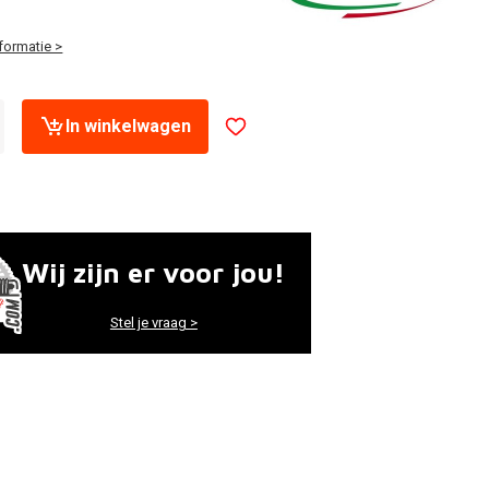
formatie >
In winkelwagen
Wij zijn er voor jou!
Stel je vraag >