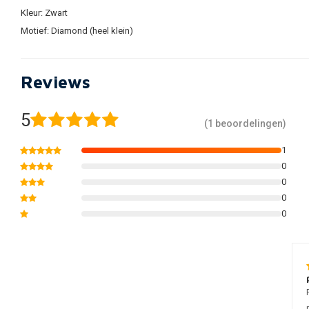
Kleur: Zwart
Motief: Diamond (heel klein)
Reviews
5
(1 beoordelingen)
1
0
0
0
0