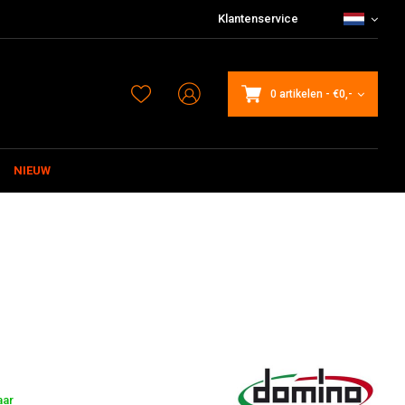
Klantenservice
0 artikelen
-
€0,-
NIEUW
aar