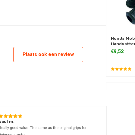
Honda Moto
Toevoegen
Handvatte
€9,52
Plaats ook een review
paul m.
Really good value. The same as the original grips for
riejusupermoto