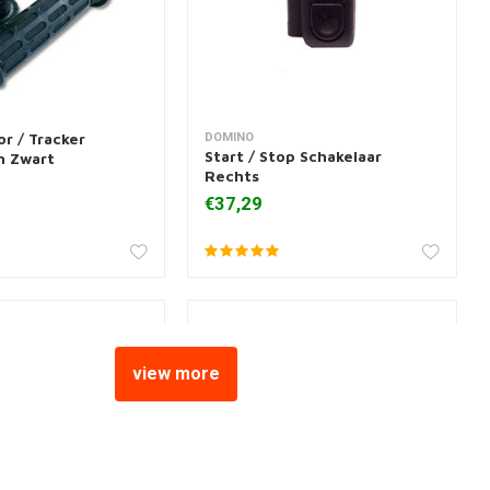
r / Tracker
DOMINO
 aan winkelwagen
Toevoegen aan winkelwagen
Start / Stop Schakelaar
n Zwart
Rechts
€37,29
view more