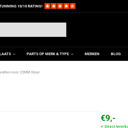
TUNNING 10/10 RATING!
LAATS
PARTS OP MERK & TYPE
MERKEN
BLOG
vatten voor 22MM Stuur
€9,-
✔ Direct leverb