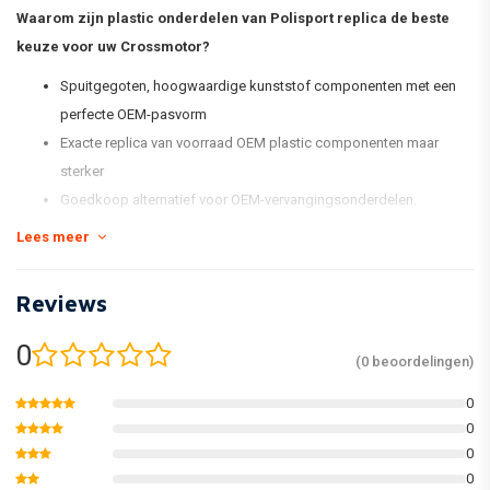
Waarom zijn plastic onderdelen van Polisport replica de beste
keuze voor uw Crossmotor?
Spuitgegoten, hoogwaardige kunststof componenten met een
perfecte OEM-pasvorm
Exacte replica van voorraad OEM plastic componenten maar
sterker
Goedkoop alternatief voor OEM-vervangingsonderdelen.
Voorraadkleurovereenkomst
Lees meer
Glanzend en flexibel
Minder vatbaar voor krassen
Reviews
Houd de kleur beter vast
Verpakt in een nieuwe en vernieuwde kitdoos en individueel
0
(0 beoordelingen)
verpakt
0
åÊ
0
* De standaard MX Replica Plastic-kit van Polisport omvat een
0
voorspatbord, een achterspatbord, kentekenplaat, vorkbeschermers,
0