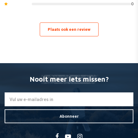
0
zijpanelen en radiatorscheppen / lijkwaden.
(Dit kan variÌÇren van model tot model. Zie de afbeeldingen van de
afzonderlijke inhoud van de set of bekijk onze catalogus voor de exacte
Plaats ook een review
lijst van de meegeleverde onderdelen).
åÊ
Nooit meer iets missen?
Abonneer