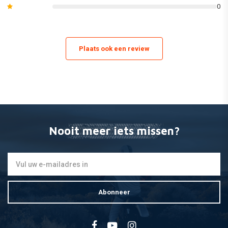
0
zijpanelen en radiatorscheppen / lijkwaden.
(Dit kan variÌÇren van model tot model. Zie de afbeeldingen van de
afzonderlijke inhoud van de set of bekijk onze catalogus voor de exacte
Plaats ook een review
lijst van de meegeleverde onderdelen).
åÊ
Nooit meer iets missen?
Abonneer