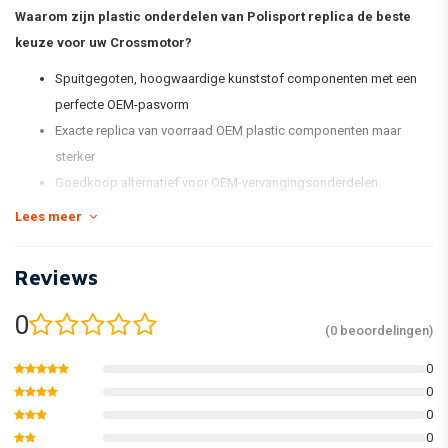
Waarom zijn plastic onderdelen van Polisport replica de beste
keuze voor uw Crossmotor?
Spuitgegoten, hoogwaardige kunststof componenten met een
perfecte OEM-pasvorm
Exacte replica van voorraad OEM plastic componenten maar
sterker
Goedkoop alternatief voor OEM-vervangingsonderdelen.
Voorraadkleurovereenkomst
Lees meer
Glanzend en flexibel
Minder vatbaar voor krassen
Reviews
Houd de kleur beter vast
Verpakt in een nieuwe en vernieuwde kitdoos en individueel
0
(0 beoordelingen)
verpakt
0
åÊ
0
* De standaard MX Replica Plastic-kit van Polisport omvat een
0
voorspatbord, een achterspatbord, kentekenplaat, vorkbeschermers,
0