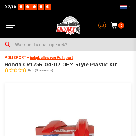
9.2/10
0
Home
Parts op Merk & Type
Honda
CR125R
2002
Honda CR125R 04-07 OEM Style Plastic Kit
POLISPORT
-
bekijk alles van Polisport
Honda CR125R 04-07 OEM Style Plastic Kit
0/5 (0 reviews)