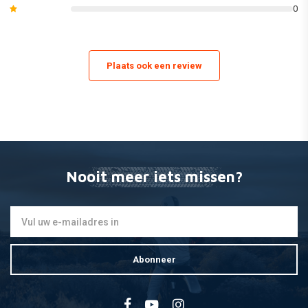
0
zijpanelen en radiatorscheppen / lijkwaden.
(Dit kan variÌÇren van model tot model. Zie de afbeeldingen van de
afzonderlijke inhoud van de set of bekijk onze catalogus voor de exacte
Plaats ook een review
lijst van de meegeleverde onderdelen).
Nooit meer iets missen?
Abonneer