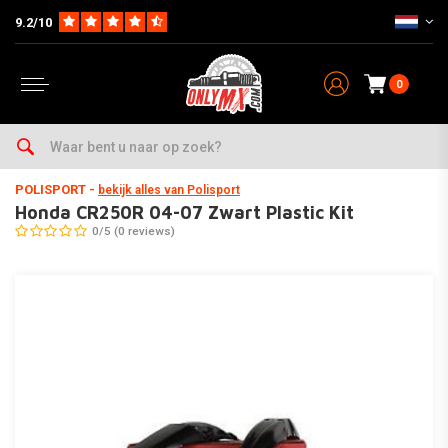
9.2/10
0
Home
Parts op Merk & Type
Honda
CR250R
2004-2005
Honda CR250R 04-07 Zwart Plastic Kit
POLISPORT
-
bekijk alles van Polisport
Honda CR250R 04-07 Zwart Plastic Kit
0/5 (0 reviews)