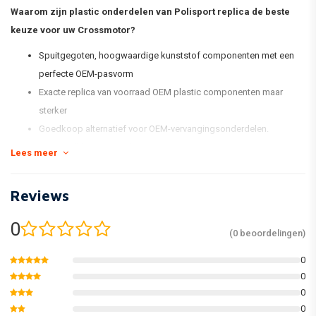
Waarom zijn plastic onderdelen van Polisport replica de beste
keuze voor uw Crossmotor?
Spuitgegoten, hoogwaardige kunststof componenten met een
perfecte OEM-pasvorm
Exacte replica van voorraad OEM plastic componenten maar
sterker
Goedkoop alternatief voor OEM-vervangingsonderdelen.
Voorraadkleurovereenkomst
Lees meer
Glanzend en flexibel
Minder vatbaar voor krassen
Reviews
Houd de kleur beter vast
Verpakt in een nieuwe en vernieuwde kitdoos en individueel
0
(0 beoordelingen)
verpakt
0
0
* De standaard MX Replica Plastic-kit van Polisport omvat een
0
voorspatbord, een achterspatbord, kentekenplaat, vorkbeschermers,
0