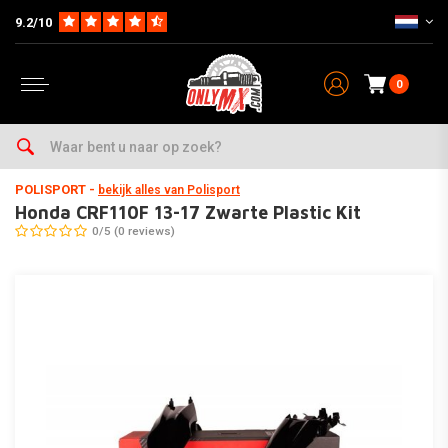
9.2/10
0
Home
Parts op Merk & Type
Honda
CRF110F
2013-2017
Honda CRF110F 13-17 Zwarte Plastic Kit
POLISPORT
-
bekijk alles van Polisport
Honda CRF110F 13-17 Zwarte Plastic Kit
0/5 (0 reviews)