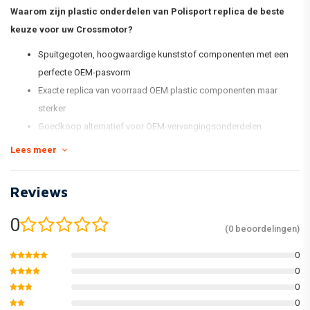
Waarom zijn plastic onderdelen van Polisport replica de beste
keuze voor uw Crossmotor?
Spuitgegoten, hoogwaardige kunststof componenten met een
perfecte OEM-pasvorm
Exacte replica van voorraad OEM plastic componenten maar
sterker
Goedkoop alternatief voor OEM-vervangingsonderdelen.
Voorraadkleurovereenkomst
Lees meer
Glanzend en flexibel
Minder vatbaar voor krassen
Reviews
Houd de kleur beter vast
Verpakt in een nieuwe en vernieuwde kitdoos en individueel
0
(0 beoordelingen)
verpakt
0
åÊ
0
* De standaard MX Replica Plastic-kit van Polisport omvat een
0
voorspatbord, een achterspatbord, kentekenplaat, vorkbeschermers,
0