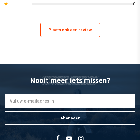
0
zijpanelen en radiatorscheppen / lijkwaden.
(Dit kan variÌÇren van model tot model. Zie de afbeeldingen van de
afzonderlijke inhoud van de set of bekijk onze catalogus voor de exacte
Plaats ook een review
lijst van de meegeleverde onderdelen).
åÊ
Nooit meer iets missen?
Abonneer