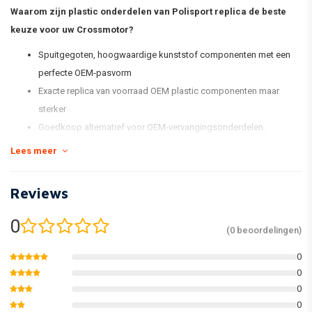
Waarom zijn plastic onderdelen van Polisport replica de beste
keuze voor uw Crossmotor?
Spuitgegoten, hoogwaardige kunststof componenten met een
perfecte OEM-pasvorm
Exacte replica van voorraad OEM plastic componenten maar
sterker
Goedkoop alternatief voor OEM-vervangingsonderdelen.
Voorraadkleurovereenkomst
Lees meer
Glanzend en flexibel
Minder vatbaar voor krassen
Reviews
Houd de kleur beter vast
Verpakt in een nieuwe en vernieuwde kitdoos en individueel
0
(0 beoordelingen)
verpakt
0
0
* De standaard MX Replica Plastic-kit van Polisport omvat een
0
voorspatbord, een achterspatbord, kentekenplaat, vorkbeschermers,
0