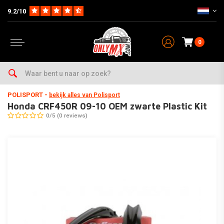
9.2/10
0
Home
Parts op Merk & Type
Honda
CRF450R
2004-2015
Honda CRF450R 09-10 OEM zwarte Plastic Kit
POLISPORT
-
bekijk alles van Polisport
Honda CRF450R 09-10 OEM zwarte Plastic Kit
0/5 (0 reviews)