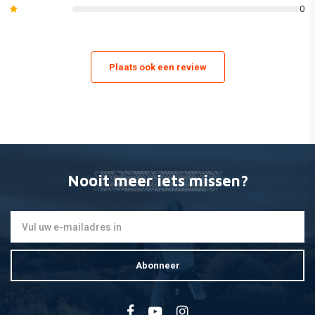
0
zijpanelen en radiatorscheppen / lijkwaden.
(Dit kan variÌÇren van model tot model. Zie de afbeeldingen van de
afzonderlijke inhoud van de set of bekijk onze catalogus voor de exacte
Plaats ook een review
lijst van de meegeleverde onderdelen).
Nooit meer iets missen?
Abonneer