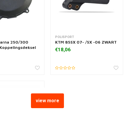
POLISPORT
 aan winkelwagen
Toevoegen aan winkelwagen
arna 250/300
KTM 85SX 07- /SX -06 ZWART
Koppelingsdeksel
€18,06
view more