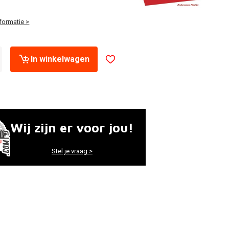
formatie >
In winkelwagen
Wij zijn er voor jou!
Stel je vraag >