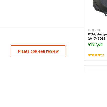
kt
BOYESEN
Toevoegen
KTM/Husqv
bord, een achterspatbord, kentekenplaat, vorkbeschermers,
2017/2018 
€137,64
fzonderlijke inhoud van de KTM plastic set van polisport of
Plaats ook een review
len).