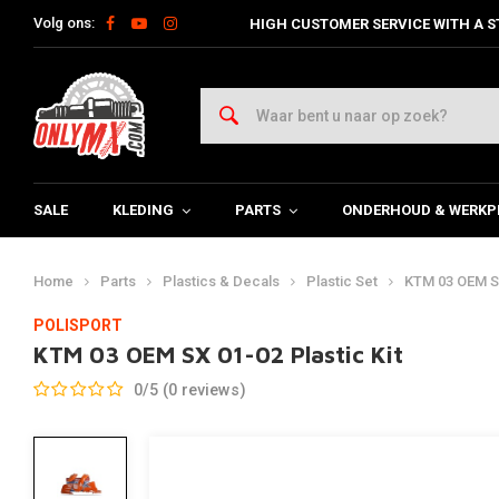
Volg ons:
HIGH CUSTOMER SERVICE WITH A S
SALE
KLEDING
PARTS
ONDERHOUD & WERKP
Home
Parts
Plastics & Decals
Plastic Set
KTM 03 OEM SX
POLISPORT
KTM 03 OEM SX 01-02 Plastic Kit
0/5 (0 reviews)