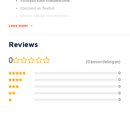
Voorraad kleur overeenkomst
Glanzend en flexibel
Minder vatbaar voor krassen
Houd de KTM kleur beter vast
Lees meer
Verpakt in een nieuwe en vernieuwde kitdoos en individueel verpa
* De standaard MX Replica Plastic-kit van Polisport omvat een voorspat
Reviews
zijpanelen en radiatorscheppen / lijkwaden.
0
(Dit kan varieren van KTM model tot model. Zie de afbeeldingen van de a
(0 beoordelingen)
bekijk onze catalogus voor de exacte lijst van de meegeleverde onderde
0
0
0
0
0