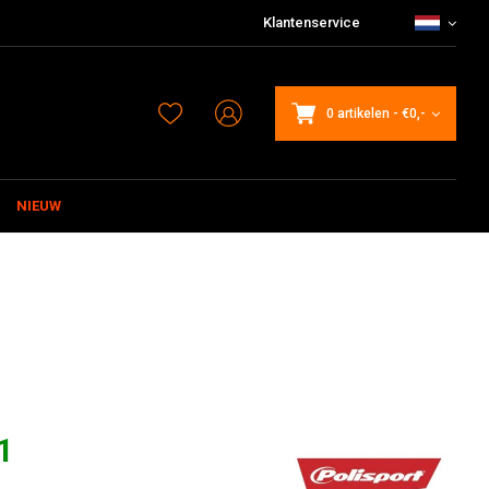
Klantenservice
0 artikelen
-
€0,-
NIEUW
1