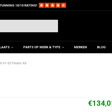
TUNNING 10/10 RATING!
LAATS
PARTS OP MERK & TYPE
MERKEN
BLOG
 01-02 Plastic Kit
€134,0