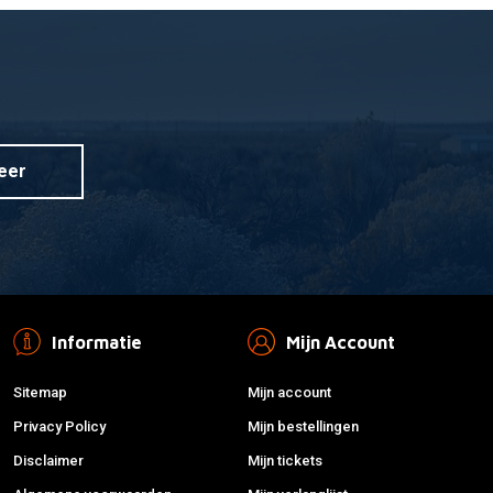
G
 aan winkelwagen
teun KTM
eer
Informatie
Mijn Account
Sitemap
Mijn account
Privacy Policy
Mijn bestellingen
Disclaimer
Mijn tickets