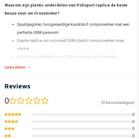
Waarom zijn plastic onderdelen van Polisport replica de beste
keuze voor uw Crossmotor?
Spuitgegoten, hoogwaardige kunststof componenten met een
perfecte OEM-pasvorm
Exacte replica van voorraad OEM plastic componenten maar
sterker
Goedkoop alternatief voor OEM-vervangingsonderdelen.
Voorraadkleurovereenkomst
Lees meer
Glanzend en flexibel
Minder vatbaar voor krassen
Reviews
Houd de kleur beter vast
Verpakt in een nieuwe en vernieuwde kitdoos en individueel
0
(0 beoordelingen)
verpakt.
0
* De standaard MX Replica Plastic-kit van Polisport omvat een
0
voorspatbord, een achterspatbord, kentekenplaat, vorkbeschermers,
0
zijpanelen en radiatorscheppen.
0