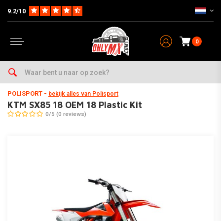
9.2/10
0
Home
Parts op Merk & Type
KTM
SX85
2018
KTM SX85 18 OEM 18 Plastic Kit
POLISPORT
-
bekijk alles van Polisport
KTM SX85 18 OEM 18 Plastic Kit
0/5 (0 reviews)