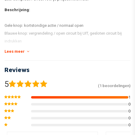
Beschrijving:
Gele knop: kortstondige actie / normaal open
Blauwe knop: vergrendeling / open circuit bij UIT, gesloten circuit bij
indrukken
Witte knop: vergrendeling / open circuit bij UIT, gesloten circuit bij
Lees meer
indrukken
Groene knop: vergrendeling / open circuit bij UIT, gesloten circuit bij
Reviews
indrukken
Rode knop: tijdelijke actie / normaal open
5
(1 beoordelingen)
specificaties:
1
0
0
De kleur zwart
0
Materiaal: ABS kunststof
0
Afmeting: 95x38x22mm