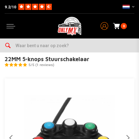
9.2/10
0
Home
Parts
Electra
Schakelaar
22MM 5-knops Stuurschakelaar
22MM 5-knops Stuurschakelaar
5/5 (1 reviews)