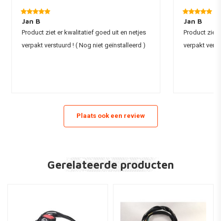
Montage: 7 / 8inch (22mm) diameter stuur
Jan B
Jan B
Product ziet er kwalitatief goed uit en netjes
Product ziet 
verpakt verstuurd ! ( Nog niet geïnstalleerd )
verpakt verst
Plaats ook een review
Gerelateerde producten