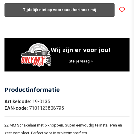
Tijdelijk niet op voorraad, herinner mij
Wij zijn er voor jou!
Stel je vraag >
Productinformatie
Artikelcode:
19-0135
EAN-code:
7101123808795
22 MM Schakelaar met 5 knoppen. Super eenvoudig te installeren en
zeer compleet. Perfect voor je projectmotorfiets.